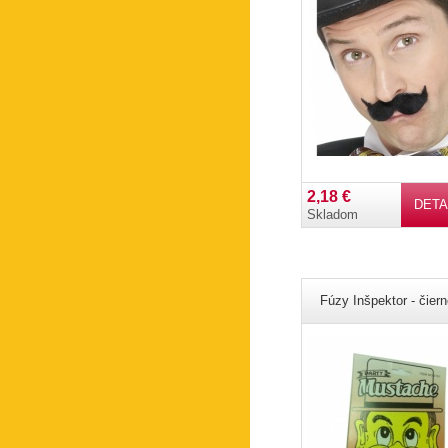
2,18 €
DETA
Skladom
Fúzy Inšpektor - čiern