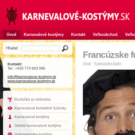
Úvod
Karnevalové kostýmy
Kontakt
Veľkoobchod
Veľko
Hľadať:
Francúzske f
Úvod
>
Francúzske fúziky
Kontakt:
Tel.: +420 773 603 090
info
@karnevalove-kostymy
.sk
www.karnevalove-kostymy.sk
Rozlúčka so slobodou
Karnevalové kontaktné šošovky
Karnevalové kostýmy
Detské karnevalové kostýmy
Halloweenske kostýmy