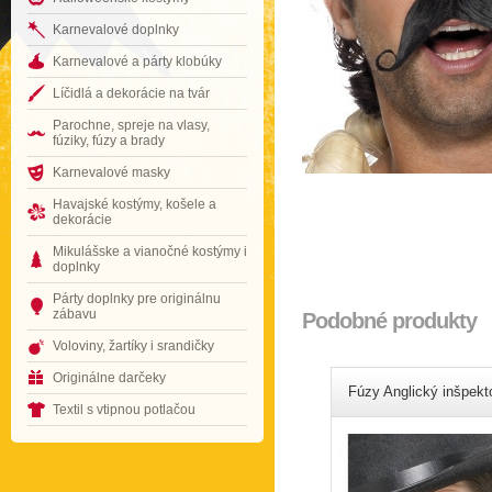
Karnevalové doplnky
Karnevalové a párty klobúky
Líčidlá a dekorácie na tvár
Parochne, spreje na vlasy,
fúziky, fúzy a brady
Karnevalové masky
Havajské kostýmy, košele a
dekorácie
Mikulášske a vianočné kostýmy i
doplnky
Párty doplnky pre originálnu
zábavu
Podobné produkty
Voloviny, žartíky i srandičky
Originálne darčeky
Fúzy Anglický inšpekt
Textil s vtipnou potlačou