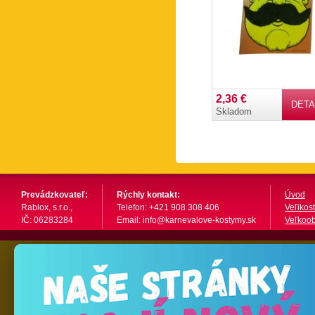
2,36 €
DETA
Skladom
Prevádzkovateľ:
Rýchly kontakt:
Úvod
Rablox, s.r.o.,
Telefon: +421 908 308 406
Veľikost
IČ: 06283284
Email: info@karnevalove-kostymy.sk
Veľkoo