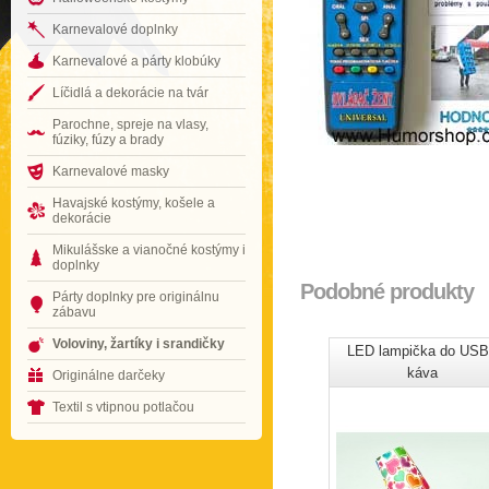
Karnevalové doplnky
Karnevalové a párty klobúky
Líčidlá a dekorácie na tvár
Parochne, spreje na vlasy,
fúziky, fúzy a brady
Karnevalové masky
Havajské kostýmy, košele a
dekorácie
Mikulášske a vianočné kostýmy i
doplnky
Podobné produkty
Párty doplnky pre originálnu
zábavu
Voloviny, žartíky i srandičky
LED lampička do USB
káva
Originálne darčeky
Textil s vtipnou potlačou