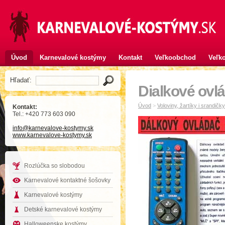
Úvod
Karnevalové kostýmy
Kontakt
Veľkoobchod
Veľko
Hľadať:
Dialkové ovl
Úvod
>
Voloviny, žartíky i srandičky
Kontakt:
Tel.: +420 773 603 090
info
@karnevalove-kostymy
.sk
www.karnevalove-kostymy.sk
Rozlúčka so slobodou
Karnevalové kontaktné šošovky
Karnevalové kostýmy
Detské karnevalové kostýmy
Halloweenske kostýmy