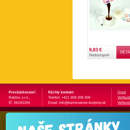
9,83 €
DETA
Nedostupné
Prevádzkovateľ:
Rýchly kontakt:
Úvod
Rablox, s.r.o.,
Telefon: +421 908 308 406
Veľikost
IČ: 06283284
Email: info@karnevalove-kostymy.sk
Veľkoo