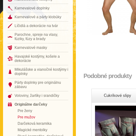
Karnevalové doplnky
Karnevalové a párty klobúky
Líčidlá a dekorácie na tvár
Parochne, spreje na vlasy,
fúziky, fúzy a brady
Karnevalové masky
Havajské kostýmy, košele a
dekorácie
Mikulášske a vianočné kostýmy i
doplnky
Podobné produkty
Párty doplnky pre originálnu
zábavu
Cukríkové slipy
Voloviny, žartíky i srandičky
Originálne darčeky
Pre ženy
Pre mužov
Darčeková keramika
Magické mentolky