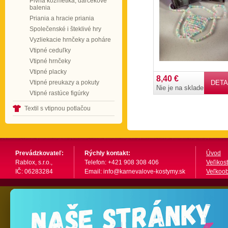
Pivná kozmetika, darčekové
balenia
Priania a hracie priania
Společenské i šteklivé hry
Vyzliekacie hrnčeky a poháre
Vtipné ceduľky
Vtipné hrnčeky
Vtipné placky
8,40 €
Vtipné preukazy a pokuty
DETA
Nie je na sklade
Vtipné rastúce figúrky
Textil s vtipnou potlačou
Prevádzkovateľ:
Rýchly kontakt:
Úvod
Rablox, s.r.o.,
Telefon: +421 908 308 406
Veľikost
IČ: 06283284
Email: info@karnevalove-kostymy.sk
Veľkoo