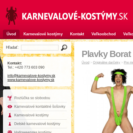
Úvod
Karnevalové kostýmy
Kontakt
Veľkoobchod
Veľko
Hľadať:
Plavky Borat
Úvod
>
Originálne darčeky
>
Pre m
Kontakt:
Tel.: +420 773 603 090
info
@karnevalove-kostymy
.sk
www.karnevalove-kostymy.sk
Rozlúčka so slobodou
Karnevalové kontaktné šošovky
Karnevalové kostýmy
Detské karnevalové kostýmy
Halloweenske kostýmy