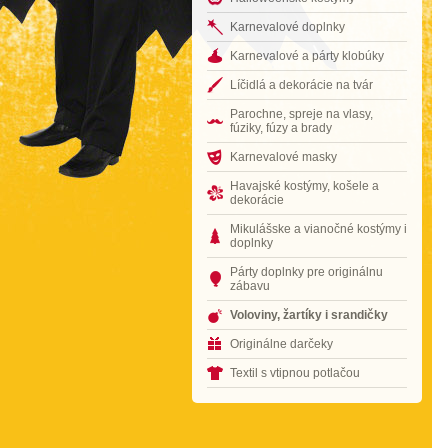
Karnevalové doplnky
Karnevalové a párty klobúky
Líčidlá a dekorácie na tvár
Parochne, spreje na vlasy,
fúziky, fúzy a brady
Karnevalové masky
Havajské kostýmy, košele a
dekorácie
Mikulášske a vianočné kostýmy i
doplnky
Párty doplnky pre originálnu
zábavu
Voloviny, žartíky i srandičky
Originálne darčeky
Textil s vtipnou potlačou