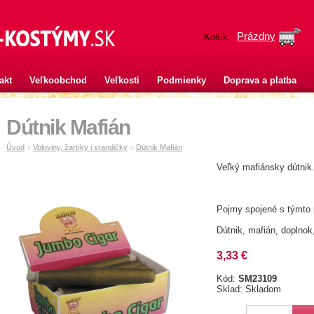
Prázdny
Košík:
akt
Veľkoobchod
Veľkosti
Podmienky
Doprava a platba
Dútnik Mafián
Úvod
>
Voloviny, žartíky i srandičky
>
Dútnik Mafián
Veľký mafiánsky dútnik
Pojmy spojené s týmto
Dútnik, mafián, doplnok,
3,33 €
Kód:
SM23109
Sklad: Skladom