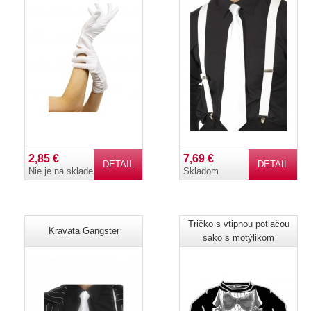
2,85 €
7,69 €
DETAIL
DETAIL
Nie je na sklade
Skladom
Tričko s vtipnou potlačou
Kravata Gangster
sako s motýlikom