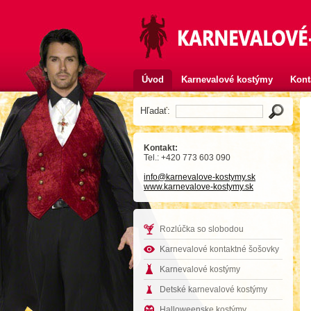
Úvod
Karnevalové kostýmy
Kont
Hľadať:
Kontakt:
Tel.: +420 773 603 090
info
@karnevalove-kostymy
.sk
www.karnevalove-kostymy.sk
Rozlúčka so slobodou
Karnevalové kontaktné šošovky
Karnevalové kostýmy
Detské karnevalové kostýmy
Halloweenske kostýmy