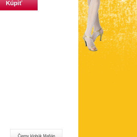
Čierny klobúk Mafián