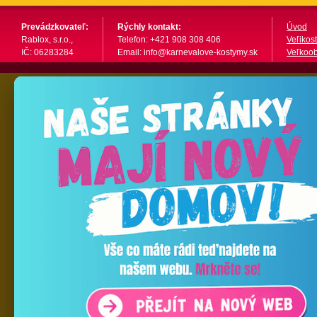
Prevádzkovateľ:
Rýchly kontakt:
Úvod
Rablox, s.r.o.,
Telefon: +421 908 308 406
Veľikost
IČ: 06283284
Email: info@karnevalove-kostymy.sk
Veľkoo