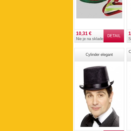
10,31 €
1
DETAIL
Nie je na sklade
S
C
Cylinder elegant