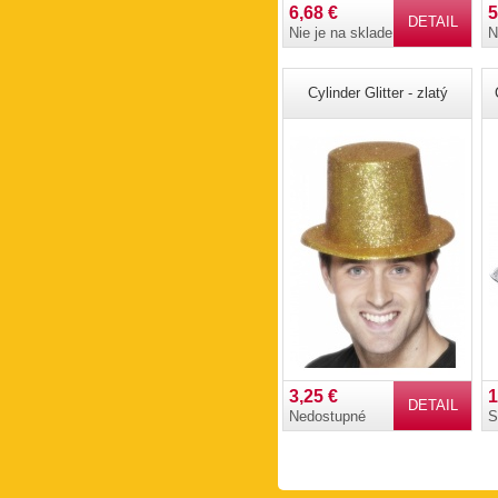
6,68 €
5
DETAIL
Nie je na sklade
N
Cylinder Glitter - zlatý
3,25 €
1
DETAIL
Nedostupné
S