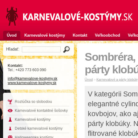
Úvod
Karnevalové kostýmy
Kontakt
Veľkoobchod
Veľko
Hľadať:
Sombréra, 
Kontakt:
párty klob
Tel.: +420 773 603 090
info
@karnevalove-kostymy
.sk
Úvod
>
Karnevalové a párty klobúk
www.karnevalove-kostymy.sk
V kategórii Som
Rozlúčka so slobodou
elegantné cylind
Karnevalové kontaktné šošovky
kovbojov, ako a
Karnevalové kostýmy
párty klobúky. 
Detské karnevalové kostýmy
flitrované klobú
Halloweenske kostýmy