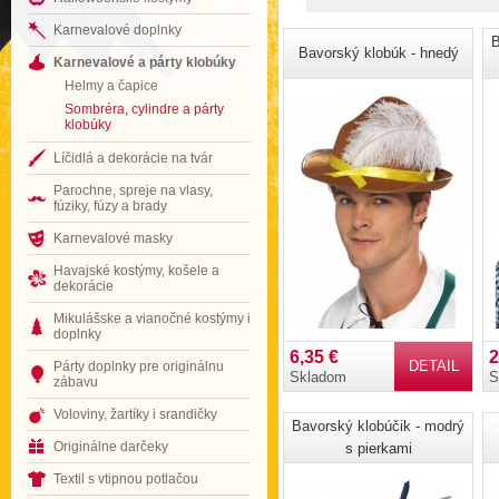
Karnevalové doplnky
B
Bavorský klobúk - hnedý
Karnevalové a párty klobúky
Helmy a čapice
Sombréra, cylindre a párty
klobúky
Líčidlá a dekorácie na tvár
Parochne, spreje na vlasy,
fúziky, fúzy a brady
Karnevalové masky
Havajské kostýmy, košele a
dekorácie
Mikulášske a vianočné kostýmy i
doplnky
6,35 €
2
DETAIL
Párty doplnky pre originálnu
Skladom
S
zábavu
Voloviny, žartíky i srandičky
Bavorský klobúčik - modrý
Originálne darčeky
s pierkami
Textil s vtipnou potlačou