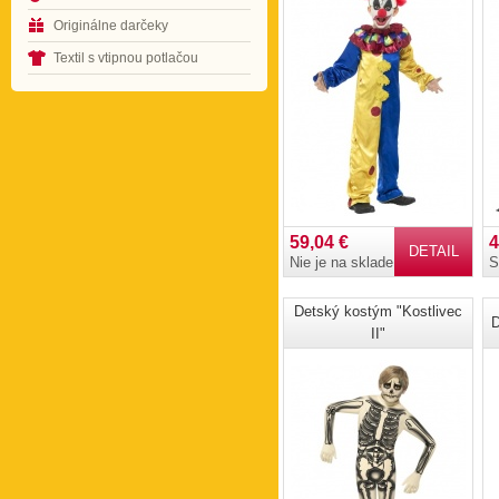
Originálne darčeky
Textil s vtipnou potlačou
59,04 €
4
DETAIL
Nie je na sklade
S
Detský kostým "Kostlivec
D
II"