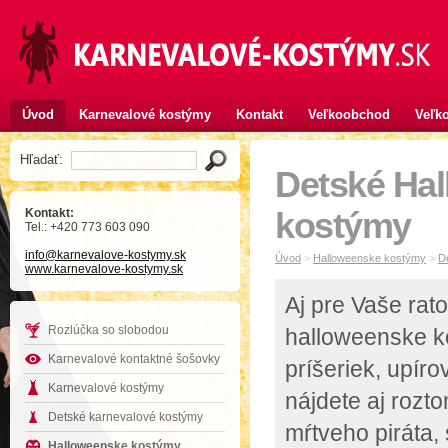
Úvod
Karnevalové kostýmy
Kontakt
Veľkoobchod
Veľko
Hľadať:
Detské Ha
Kontakt:
kostýmy
Tel.: +420 773 603 090
info
@karnevalove-kostymy
.sk
Úvod
>
Halloweenske kostýmy
>
D
www.karnevalove-kostymy.sk
Aj pre Vaše rato
Rozlúčka so slobodou
halloweenske k
Karnevalové kontaktné šošovky
príšeriek, upíro
Karnevalové kostýmy
nájdete aj rozt
Detské karnevalové kostýmy
mŕtveho piráta,
Halloweenske kostýmy