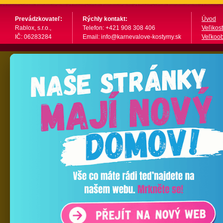
Prevádzkovateľ:
Rýchly kontakt:
Úvod
Rablox, s.r.o.,
Telefon: +421 908 308 406
Veľikost
IČ: 06283284
Email: info@karnevalove-kostymy.sk
Veľkoo