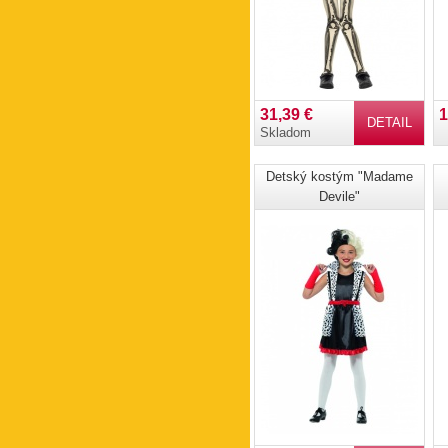
31,39 €
1
DETAIL
Skladom
Detský kostým "Madame
Devile"