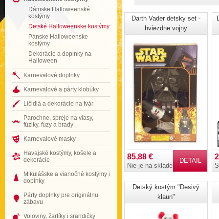
Dámske Halloweenské
kostýmy
Darth Vader detsky set -
Detské Halloweenske kostýmy
hviezdne vojny
Pánske Halloweenske
kostýmy
Dekorácie a doplnky na
Halloween
Karnevalové doplnky
Karnevalové a párty klobúky
Líčidlá a dekorácie na tvár
Parochne, spreje na vlasy,
fúziky, fúzy a brady
Karnevalové masky
Havajské kostýmy, košele a
85,88 €
2
dekorácie
DETAIL
Nie je na sklade
S
Mikulášske a vianočné kostýmy i
doplnky
Detský kostým "Desivý
Párty doplnky pre originálnu
klaun"
zábavu
Voloviny, žartíky i srandičky