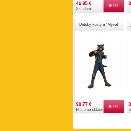
46,95 €
3
DETAIL
Skladom
Detský kostým "Mýval"
90,77 €
3
DETAIL
Nie je na sklade
S