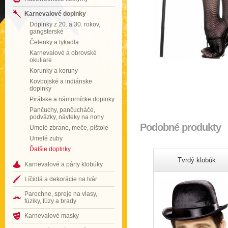
Karnevalové doplnky
Doplnky z 20. a 30. rokov,
gangsterské
Čelenky a tykadla
Karnevalové a obrovské
okuliare
Korunky a koruny
Kovbojské a indiánske
doplnky
Pirátske a námornícke doplnky
Pančuchy, pančucháče,
podväzky, návleky na nohy
Podobné produkty
Umelé zbrane, meče, pištole
Umelé zuby
Ďalšie doplnky
Tvrdý klobúk
Karnevalové a párty klobúky
Líčidlá a dekorácie na tvár
Parochne, spreje na vlasy,
fúziky, fúzy a brady
Karnevalové masky