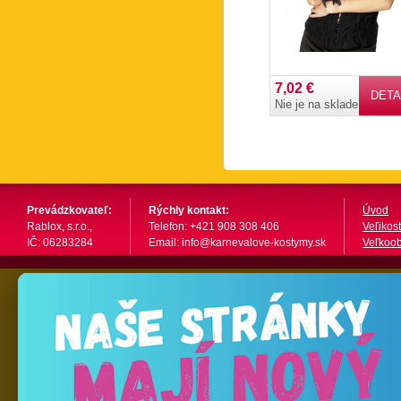
7,02 €
DETA
Nie je na sklade
Prevádzkovateľ:
Rýchly kontakt:
Úvod
Rablox, s.r.o.,
Telefon: +421 908 308 406
Veľikost
IČ: 06283284
Email: info@karnevalove-kostymy.sk
Veľkoo