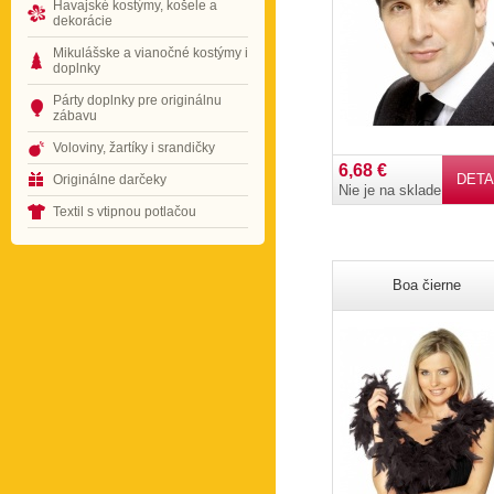
Havajské kostýmy, košele a
dekorácie
Mikulášske a vianočné kostýmy i
doplnky
Párty doplnky pre originálnu
zábavu
Voloviny, žartíky i srandičky
6,68 €
DETA
Originálne darčeky
Nie je na sklade
Textil s vtipnou potlačou
Boa čierne