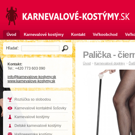
Úvod
Karnevalové kostýmy
Kontakt
Veľkoobchod
Veľko
Hľadať:
Palička - čier
Úvod
>
Karnevalové doplnky
>
Ďalš
Kontakt:
Tel.: +420 773 603 090
info
@karnevalove-kostymy
.sk
www.karnevalove-kostymy.sk
Rozlúčka so slobodou
Karnevalové kontaktné šošovky
Karnevalové kostýmy
Detské karnevalové kostýmy
Halloweenske kostýmy