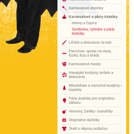
Karnevalové doplnky
Karnevalové a párty klobúky
Helmy a čapice
Sombréra, cylindre a párty
klobúky
Líčidlá a dekorácie na tvár
Parochne, spreje na vlasy,
fúziky, fúzy a brady
Karnevalové masky
Havajské kostýmy, košele a
dekorácie
Mikulášske a vianočné kostýmy i
doplnky
Párty doplnky pre originálnu
zábavu
Voloviny, žartíky i srandičky
Originálne darčeky
Textil s vtipnou potlačou