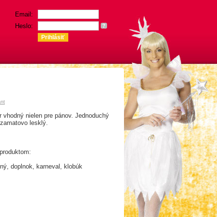
Email:
Heslo:
?
ant
er vhodný nielen pre pánov. Jednoduchý
, zamatovo lesklý.
 produktom:
tný, doplnok, karneval, klobúk