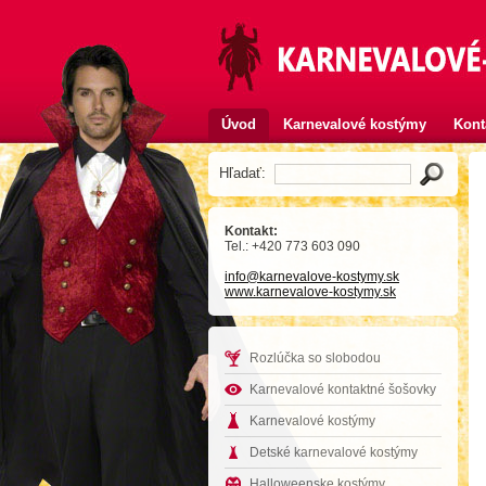
Úvod
Karnevalové kostýmy
Kont
Hľadať:
Kontakt:
Tel.: +420 773 603 090
info
@karnevalove-kostymy
.sk
www.karnevalove-kostymy.sk
Rozlúčka so slobodou
Karnevalové kontaktné šošovky
Karnevalové kostýmy
Detské karnevalové kostýmy
Halloweenske kostýmy