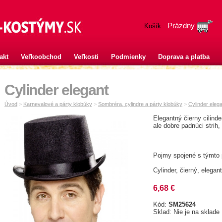
Prázdny
Košík:
akt
Veľkoobchod
Veľkosti
Podmienky
Doprava a platba
Cylinder elegant
Úvod
>
Karnevalové a párty klobúky
>
Sombréra, cylindre a párty klobúky
>
Cylinder eleg
Elegantný čierny cilind
ale dobre padnúci strih
Pojmy spojené s týmto
Cylinder, čierný, elegan
6,68 €
Kód:
SM25624
Sklad: Nie je na sklade