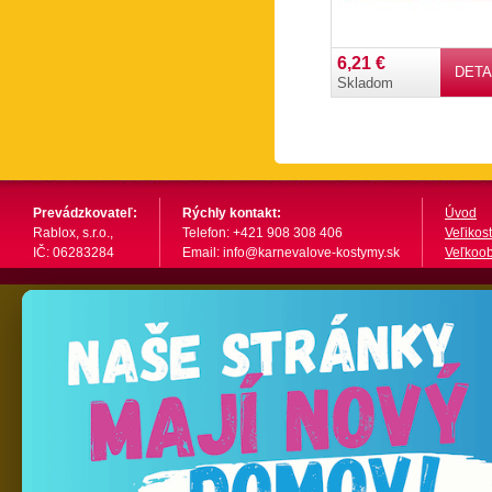
6,21 €
DETA
Skladom
Prevádzkovateľ:
Rýchly kontakt:
Úvod
Rablox, s.r.o.,
Telefon: +421 908 308 406
Veľikost
IČ: 06283284
Email: info@karnevalove-kostymy.sk
Veľkoo