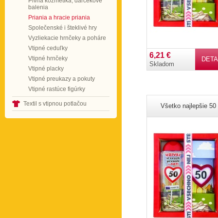
Pivná kozmetika, darčekové
balenia
Priania a hracie priania
Společenské i šteklivé hry
Vyzliekacie hrnčeky a poháre
Vtipné ceduľky
6,21 €
Vtipné hrnčeky
DETA
Skladom
Vtipné placky
Vtipné preukazy a pokuty
Vtipné rastúce figúrky
Textil s vtipnou potlačou
Všetko najlepšie 50