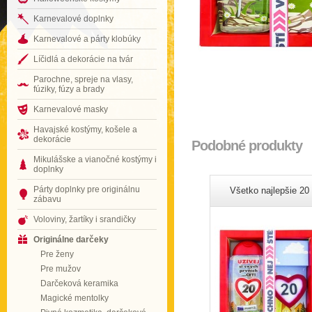
Karnevalové doplnky
Karnevalové a párty klobúky
Líčidlá a dekorácie na tvár
Parochne, spreje na vlasy,
fúziky, fúzy a brady
Karnevalové masky
Havajské kostýmy, košele a
dekorácie
Podobné produkty
Mikulášske a vianočné kostýmy i
doplnky
Párty doplnky pre originálnu
Všetko najlepšie 20
zábavu
Voloviny, žartíky i srandičky
Originálne darčeky
Pre ženy
Pre mužov
Darčeková keramika
Magické mentolky