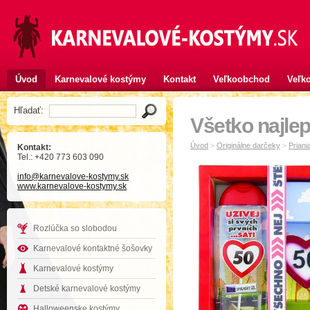
Úvod
Karnevalové kostýmy
Kontakt
Veľkoobchod
Veľko
Hľadať:
Všetko najlep
Úvod
>
Originálne darčeky
>
Priani
Kontakt:
Tel.: +420 773 603 090
info
@karnevalove-kostymy
.sk
www.karnevalove-kostymy.sk
Rozlúčka so slobodou
Karnevalové kontaktné šošovky
Karnevalové kostýmy
Detské karnevalové kostýmy
Halloweenske kostýmy